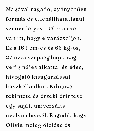
Magával ragadó, gyönyörűen
formás és ellenállhatatlanul
szenvedélyes – Olivia azért
van itt, hogy elvarázsoljon.
Ez a 162 cm-es és 66 kg-os,
27 éves szépség buja, ízig-
vérig nőies alkattal és édes,
hívogató kisugárzással
büszkélkedhet. Kifejező
tekintete és érzéki érintése
egy saját, univerzális
nyelven beszél. Engedd, hogy
Olivia meleg ölelése és